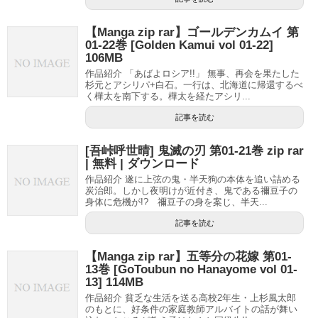
【Manga zip rar】ゴールデンカムイ 第
01-22巻 [Golden Kamui vol 01-22]
106MB
作品紹介 「あばよロシア!!」 無事、再会を果たした
杉元とアシリパ+白石。一行は、北海道に帰還するべ
く樺太を南下する。樺太を経たアシリ...
記事を読む
[吾峠呼世晴] 鬼滅の刃 第01-21巻 zip rar
| 無料 | ダウンロード
作品紹介 遂に上弦の鬼・半天狗の本体を追い詰める
炭治郎。しかし夜明けが近付き、鬼である禰豆子の
身体に危機が!? 禰豆子の身を案じ、半天...
記事を読む
【Manga zip rar】五等分の花嫁 第01-
13巻 [GoToubun no Hanayome vol 01-
13] 114MB
作品紹介 貧乏な生活を送る高校2年生・上杉風太郎
のもとに、好条件の家庭教師アルバイトの話が舞い