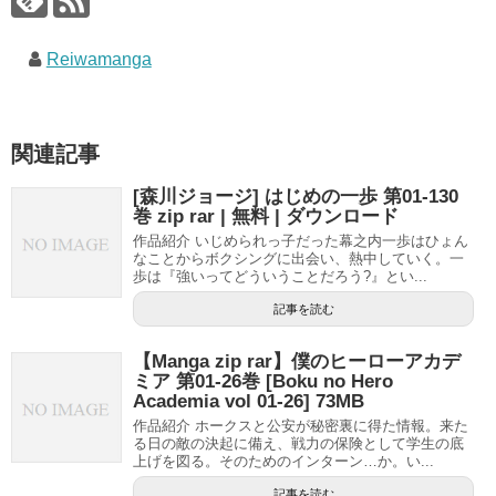
Reiwamanga
関連記事
[森川ジョージ] はじめの一歩 第01-130
巻 zip rar | 無料 | ダウンロード
作品紹介 いじめられっ子だった幕之内一歩はひょん
なことからボクシングに出会い、熱中していく。一
歩は『強いってどういうことだろう?』とい...
記事を読む
【Manga zip rar】僕のヒーローアカデ
ミア 第01-26巻 [Boku no Hero
Academia vol 01-26] 73MB
作品紹介 ホークスと公安が秘密裏に得た情報。来た
る日の敵の決起に備え、戦力の保険として学生の底
上げを図る。そのためのインターン…か。い...
記事を読む