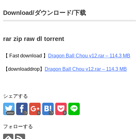
Download/ダウンロード/下载
rar zip raw dl torrent
【 Fast download 】
Dragon Ball Chou v12.rar – 114.3 MB
【downloaddrop】
Dragon Ball Chou v12.rar – 114.3 MB
シェアする
error
0
0
フォローする