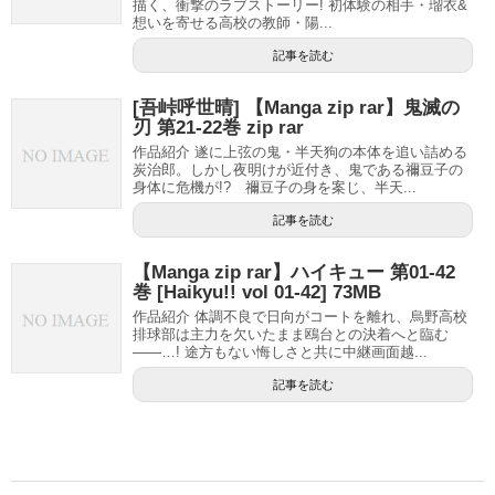
描く、衝撃のラブストーリー! 初体験の相手・瑠衣&
想いを寄せる高校の教師・陽...
記事を読む
[吾峠呼世晴] 【Manga zip rar】鬼滅の
刃 第21-22巻 zip rar
作品紹介 遂に上弦の鬼・半天狗の本体を追い詰める
炭治郎。しかし夜明けが近付き、鬼である禰豆子の
身体に危機が!? 禰豆子の身を案じ、半天...
記事を読む
【Manga zip rar】ハイキュー 第01-42
巻 [Haikyu!! vol 01-42] 73MB
作品紹介 体調不良で日向がコートを離れ、烏野高校
排球部は主力を欠いたまま鴎台との決着へと臨む
――…! 途方もない悔しさと共に中継画面越...
記事を読む