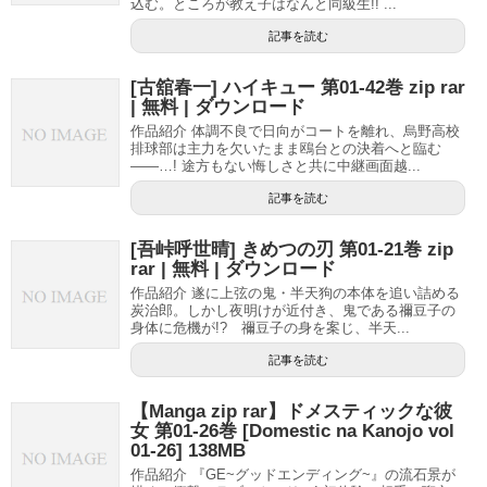
込む。ところが教え子はなんと同級生!! ...
記事を読む
[古舘春一] ハイキュー 第01-42巻 zip rar
| 無料 | ダウンロード
作品紹介 体調不良で日向がコートを離れ、烏野高校
排球部は主力を欠いたまま鴎台との決着へと臨む
――…! 途方もない悔しさと共に中継画面越...
記事を読む
[吾峠呼世晴] きめつの刃 第01-21巻 zip
rar | 無料 | ダウンロード
作品紹介 遂に上弦の鬼・半天狗の本体を追い詰める
炭治郎。しかし夜明けが近付き、鬼である禰豆子の
身体に危機が!? 禰豆子の身を案じ、半天...
記事を読む
【Manga zip rar】ドメスティックな彼
女 第01-26巻 [Domestic na Kanojo vol
01-26] 138MB
作品紹介 『GE~グッドエンディング~』の流石景が