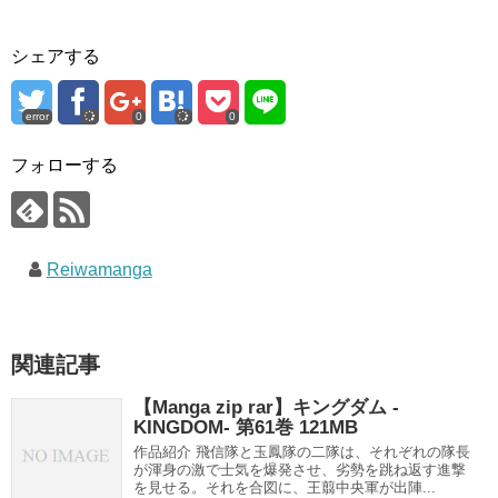
シェアする
error
0
0
フォローする
Reiwamanga
関連記事
【Manga zip rar】キングダム -
KINGDOM- 第61巻 121MB
作品紹介 飛信隊と玉鳳隊の二隊は、それぞれの隊長
が渾身の激で士気を爆発させ、劣勢を跳ね返す進撃
を見せる。それを合図に、王翦中央軍が出陣...