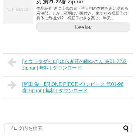
刃 第21-22巻 zip rar
作品紹介 遂に上弦の鬼・半天狗の本体を追い詰める
炭治郎。しかし夜明けが近付き、鬼である禰豆子の
身体に危機が!? 禰豆子の身を案じ、半天...
記事を読む
[ミウラタダヒロ] ゆらぎ荘の幽奈さん 第01-22巻
zip rar | 無料 | ダウンロード
[尾田 栄一郎] ONE PIECE -ワンピース 第01-96
巻 zip rar | 無料 | ダウンロード