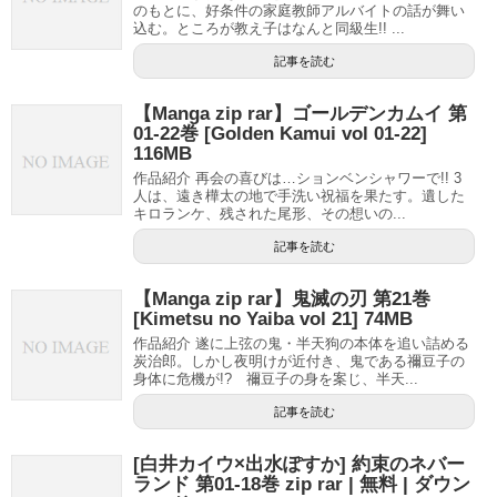
のもとに、好条件の家庭教師アルバイトの話が舞い
込む。ところが教え子はなんと同級生!! ...
記事を読む
【Manga zip rar】ゴールデンカムイ 第
01-22巻 [Golden Kamui vol 01-22]
116MB
作品紹介 再会の喜びは…ションベンシャワーで!! 3
人は、遠き樺太の地で手洗い祝福を果たす。遺した
キロランケ、残された尾形、その想いの...
記事を読む
【Manga zip rar】鬼滅の刃 第21巻
[Kimetsu no Yaiba vol 21] 74MB
作品紹介 遂に上弦の鬼・半天狗の本体を追い詰める
炭治郎。しかし夜明けが近付き、鬼である禰豆子の
身体に危機が!? 禰豆子の身を案じ、半天...
記事を読む
[白井カイウ×出水ぽすか] 約束のネバー
ランド 第01-18巻 zip rar | 無料 | ダウン