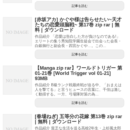
記事を読む
[赤坂アカ] かぐや様は告らせたい~天才
たちの恋愛頭脳戦~ 第17巻 zip rar | 無
料 | ダウンロード
作品紹介 「恋愛は告白した方が負けなのである!」
エリートの集う秀知院学園生徒会で出会った会長・
白銀御行と副会長・四宮かぐや…。この...
記事を読む
【Manga zip rar】ワールドトリガー 第
01-21巻 [World Trigger vol 01-21]
93MB
作品紹介 B級ランク戦最終戦が迫る中、「おまえは
人を撃てる」と言うヒュースの言葉に、千佳は激し
く動揺する。一方、弓場隊対策の為...
記事を読む
[春場ねぎ] 五等分の花嫁 第13巻 zip rar
| 無料 | ダウンロード
作品紹介 貧乏な生活を送る高校2年生・上杉風太郎