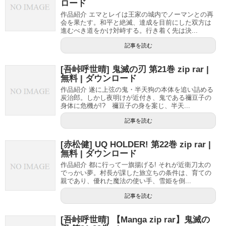
ロード
作品紹介 エマとレイは王家の城内でノーマンとの再
会を果たす。和平と絶滅、達成を目前にした双方は
進むべき道をかけ対峙する。行き着く先は決...
記事を読む
[吾峠呼世晴] 鬼滅の刃 第21巻 zip rar |
無料 | ダウンロード
作品紹介 遂に上弦の鬼・半天狗の本体を追い詰める
炭治郎。しかし夜明けが近付き、鬼である禰豆子の
身体に危機が!? 禰豆子の身を案じ、半天...
記事を読む
[赤松健] UQ HOLDER! 第22巻 zip rar |
無料 | ダウンロード
作品紹介 都に行って一旗揚げる! それが近衛刀太の
でっかい夢。村長が課した旅立ちの条件は、育ての
親であり、優れた魔法の使い手、雪姫を倒...
記事を読む
[吾峠呼世晴] 【Manga zip rar】鬼滅の