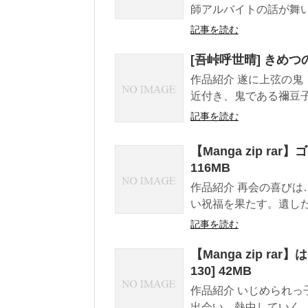
師アルバイトの話が舞い込
記事を読む
[吾峠呼世晴] きめつの刃 
作品紹介 遂に上弦の
近付き、鬼である禰豆子
記事を読む
【Manga zip rar】
116MB
作品紹介 再会の喜びは
い祝福を果たす。遺した
記事を読む
【Manga zip rar】は
130] 42MB
作品紹介 いじめられ
出会い、熱中していく。