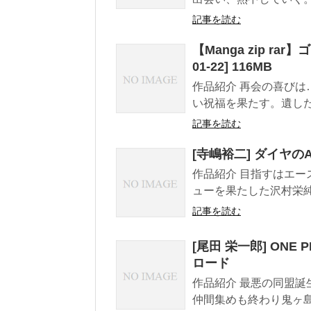
記事を読む
【Manga zip rar】
01-22] 116MB
作品紹介 再会の喜びは
い祝福を果たす。遺した
記事を読む
[寺嶋裕二] ダイヤのA a
作品紹介 目指すはエー
ューを果たした沢村栄純
記事を読む
[尾田 栄一郎] ONE PI
ロード
作品紹介 最悪の同盟誕
仲間集めも終わり鬼ヶ島