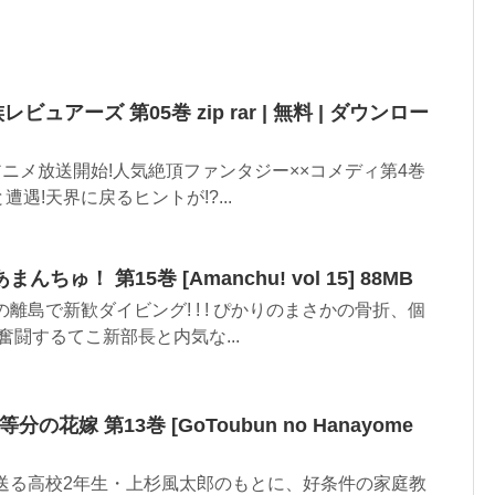
レビュアーズ 第05巻 zip rar | 無料 | ダウンロー
Vアニメ放送開始!人気絶頂ファンタジー××コメディ第4巻
遇!天界に戻るヒントが!?...
】あまんちゅ！ 第15巻 [Amanchu! vol 15] 88MB
離島で新歓ダイビング! ! ! ぴかりのまさかの骨折、個
奮闘するてこ新部長と内気な...
五等分の花嫁 第13巻 [GoToubun no Hanayome
送る高校2年生・上杉風太郎のもとに、好条件の家庭教