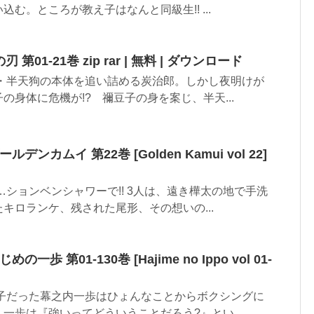
む。ところが教え子はなんと同級生!! ...
第01-21巻 zip rar | 無料 | ダウンロード
鬼・半天狗の本体を追い詰める炭治郎。しかし夜明けが
の身体に危機が!? 禰豆子の身を案じ、半天...
ゴールデンカムイ 第22巻 [Golden Kamui vol 22]
…ションベンシャワーで!! 3人は、遠き樺太の地で手洗
キロランケ、残された尾形、その想いの...
じめの一歩 第01-130巻 [Hajime no Ippo vol 01-
っ子だった幕之内一歩はひょんなことからボクシングに
一歩は『強いってどういうことだろう?』とい...