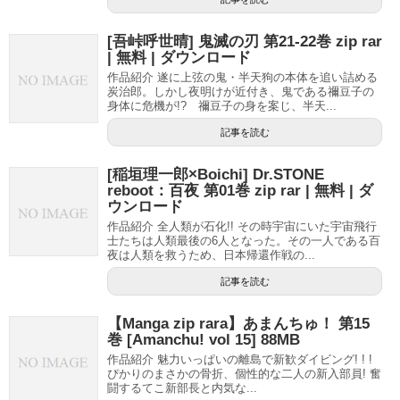
[吾峠呼世晴] 鬼滅の刃 第21-22巻 zip rar
| 無料 | ダウンロード
作品紹介 遂に上弦の鬼・半天狗の本体を追い詰める
炭治郎。しかし夜明けが近付き、鬼である禰豆子の
身体に危機が!? 禰豆子の身を案じ、半天...
記事を読む
[稲垣理一郎×Boichi] Dr.STONE
reboot：百夜 第01巻 zip rar | 無料 | ダ
ウンロード
作品紹介 全人類が石化!! その時宇宙にいた宇宙飛行
士たちは人類最後の6人となった。その一人である百
夜は人類を救うため、日本帰還作戦の...
記事を読む
【Manga zip rara】あまんちゅ！ 第15
巻 [Amanchu! vol 15] 88MB
作品紹介 魅力いっぱいの離島で新歓ダイビング! ! !
ぴかりのまさかの骨折、個性的な二人の新入部員! 奮
闘するてこ新部長と内気な...