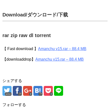
Download/ダウンロード/下载
rar zip raw dl torrent
【 Fast download 】
Amanchu v15.rar – 88.4 MB
【downloaddrop】
Amanchu v15.rar – 88.4 MB
シェアする
error
0
0
フォローする