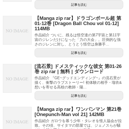
記事を読む
【Manga zip rar】ドラゴンボール超 第
01-12巻 [Dragon Ball Chou vol 01-12]
114MB
作品紹介 ついに、残るは悟空達の第7宇宙と第11宇
宙のジレンだけになった「力の大会」。圧倒的な強
さのジレンに対し、とうとう悟空は身勝手...
記事を読む
[流石景] ドメスティックな彼女 第01-26
巻 zip rar | 無料 | ダウンロード
作品紹介 『GE~グッドエンディング~』の流石景が
描く、衝撃のラブストーリー! 初体験の相手・瑠衣&
想いを寄せる高校の教師・陽...
記事を読む
【Manga zip rar】ワンパンマン 第21巻
[Onepunch-Man vol 21] 142MB
作品紹介 ガロウを慕う少年・タレオを怪人協会が拉
致。その頃、サイタマの部屋では、ジェノスらが騒