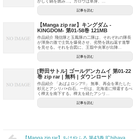
がしく鍋を囲み…。ガロウは単身、...
記事を読む
【Manga zip rar】キングダム -
KINGDOM- 第01-58巻 121MB
作品紹介 飛信隊と玉鳳隊の二隊は、それぞれの隊長
が渾身の激で士気を爆発させ、劣勢を跳ね返す進撃
を見せる。それを合図に、王翦中央軍が出陣...
記事を読む
[野田サトル] ゴールデンカムイ 第01-22
巻 zip rar | 無料 | ダウンロード
作品紹介 「あばよロシア!!」 無事、再会を果たした
杉元とアシリパ+白石。一行は、北海道に帰還するべ
く樺太を南下する。樺太を経たアシリ...
記事を読む
【Manga zip rar】ちはやふる 第43巻 [Chihaya