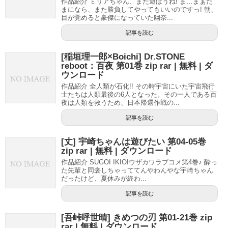
作品紹介 ミリアちゃん、また遊ぼうね! ま…まぁた
まになら、また勝負してやってもいいのですっ! 朝、
目が覚めると豪傑になっていた幽奈...
記事を読む
[稲垣理一郎×Boichi] Dr.STONE
reboot：百夜 第01巻 zip rar | 無料 | ダ
ウンロード
作品紹介 全人類が石化!! その時宇宙にいた宇宙飛行
士たちは人類最後の6人となった。その一人である百
夜は人類を救うため、日本帰還作戦の...
記事を読む
[丈] 宇崎ちゃんは遊びたい 第04-05巻
zip rar | 無料 | ダウンロード
作品紹介 SUGOI IKIOIウザカワラブコメ第4巻♪ 酔っ
た先輩と同衾しちゃっててんやわんやな宇崎ちゃん
だったけど、夏休みが終わ...
記事を読む
[吾峠呼世晴] きめつの刃 第01-21巻 zip
rar | 無料 | ダウンロード