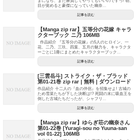
まになら、また勝負してやってもいいのですっ! 朝、
目が覚めると豪傑になっていた幽奈...
記事を読む
【Manga zip rar】五等分の花嫁 キャラ
クターブック ニ乃 106MB
作品紹介 『五等分の花嫁』の5人のヒロイン、一
花、二乃、三玖、四葉、五月の魅力を、キャラクタ
ーごとに1冊にまとめたキャラクターブック...
記事を読む
[三雲岳斗] ストライク・ザ・ブラッド
第01-21巻 zip rar | 無料 | ダウンロード
作品紹介 十二人の『血の伴侶』を招集せよ! 古城の
ため雪菜たちが下した決断は!? 死闘の末に吸血王を
倒した古城たちだったが、シャフリ...
記事を読む
【Manga zip rar】ゆらぎ荘の幽奈さん
第01-22巻 [Yuragi-sou no Yuuna-san
vol 01-22] 106MB