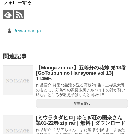
フォローする
Reiwamanga
関連記事
【Manga zip rar】五等分の花嫁 第13巻
[GoToubun no Hanayome vol 13]
114MB
作品紹介 貧乏な生活を送る高校2年生・上杉風太郎
のもとに、好条件の家庭教師アルバイトの話が舞い
込む。ところが教え子はなんと同級生!! ...
記事を読む
[ミウラタダヒロ] ゆらぎ荘の幽奈さん
第01-22巻 zip rar | 無料 | ダウンロード
作品紹介 ミリアちゃん、また遊ぼうね! ま…まぁた