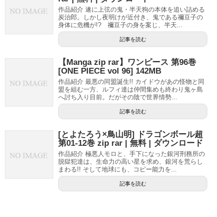
作品紹介 遂に上弦の鬼・半天狗の本体を追い詰める
炭治郎。しかし夜明けが近付き、鬼である禰豆子の
身体に危機が!? 禰豆子の身を案じ、半天...
記事を読む
【Manga zip rar】ワンピース 第96巻
[ONE PIECE vol 96] 142MB
作品紹介 最悪の同盟誕生!! カイドウがあの怪物と同
盟を組む一方、ルフィ達は仲間集めも終わり鬼ヶ島
へ討ち入り目前。だがその陰で世界情勢...
記事を読む
[とよたろう×鳥山明] ドラゴンボール超
第01-12巻 zip rar | 無料 | ダウンロード
作品紹介 極悪人モロと、手下になった銀河刑務所の
脱獄犯達は、生命力の高い星を求め、銀河を荒らし
まわる!! そして地球にも、コピー能力を...
記事を読む