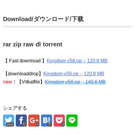
Download/ダウンロード/下载
rar zip raw dl torrent
【 Fast download 】
Kingdom v58.rar – 120.8 MB
【downloaddrop】
Kingdom v58.rar – 120.8 MB
new！
【Vitkatfile】
Kingdom v58.rar – 140.6 MB
シェアする
error
0
0