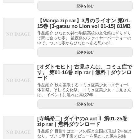
記事を読む
【Manga zip rar】3月のライオン 第01-
15巻 [3-gatsu no Lion vol 01-15] 81MB
作品紹介 ひなたの待つ駒橋高校の文化祭にぎりぎり
で間に合った零。 後夜祭のファイヤーパーティーの
中で、ついに零からひなたへある思いが...
記事を読む
[オダトモヒト] 古見さんは、コミュ症で
す。 第01-16巻 zip rar | 無料 | ダウンロ
ード
作品紹介 秋を謳歌するコミュ症美少女コメディー!
体育祭、そして文化祭。 コミュ症美少女・古見さん
は、 イベントに溢れた高校2年...
記事を読む
[寺嶋裕二] ダイヤのA actⅡ 第01-25巻
zip rar | 無料ダウンロード
作品紹介 目指すはエースの座と全国の頂点! 2年生と
なり、ついに甲子園デビューを果たした沢村栄純