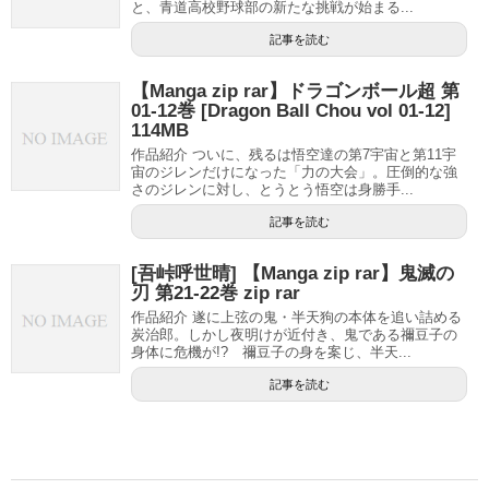
と、青道高校野球部の新たな挑戦が始まる...
記事を読む
【Manga zip rar】ドラゴンボール超 第
01-12巻 [Dragon Ball Chou vol 01-12]
114MB
作品紹介 ついに、残るは悟空達の第7宇宙と第11宇
宙のジレンだけになった「力の大会」。圧倒的な強
さのジレンに対し、とうとう悟空は身勝手...
記事を読む
[吾峠呼世晴] 【Manga zip rar】鬼滅の
刃 第21-22巻 zip rar
作品紹介 遂に上弦の鬼・半天狗の本体を追い詰める
炭治郎。しかし夜明けが近付き、鬼である禰豆子の
身体に危機が!? 禰豆子の身を案じ、半天...
記事を読む