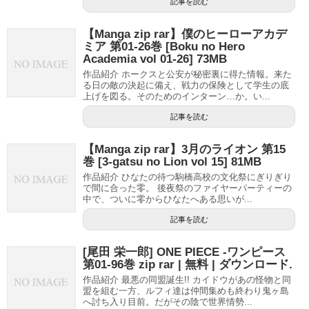
記事を読む
【Manga zip rar】僕のヒーローアカデ
ミア 第01-26巻 [Boku no Hero
Academia vol 01-26] 73MB
作品紹介 ホークスと公安が秘密裏に得た情報。来た
る日の敵の決起に備え、戦力の保険として学生の底
上げを図る。そのためのインターン…か。い...
記事を読む
【Manga zip rar】3月のライオン 第15
巻 [3-gatsu no Lion vol 15] 81MB
作品紹介 ひなたの待つ駒橋高校の文化祭にぎりぎり
で間に合った零。 後夜祭のファイヤーパーティーの
中で、ついに零からひなたへある思いが...
記事を読む
[尾田 栄一郎] ONE PIECE -ワンピース
第01-96巻 zip rar | 無料 | ダウンロード.
作品紹介 最悪の同盟誕生!! カイドウがあの怪物と同
盟を組む一方、ルフィ達は仲間集めも終わり鬼ヶ島
へ討ち入り目前。だがその陰で世界情勢...