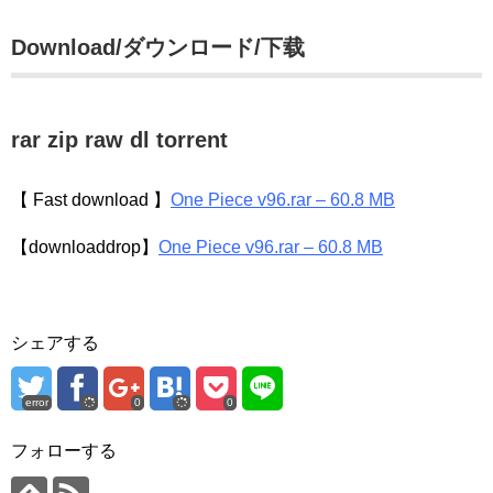
Download/ダウンロード/下载
rar zip raw dl torrent
【 Fast download 】
One Piece v96.rar – 60.8 MB
【downloaddrop】
One Piece v96.rar – 60.8 MB
シェアする
error
0
0
フォローする